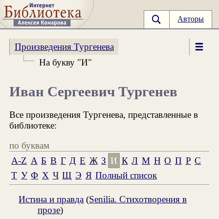
Авторы
Произведения Тургенева
На букву "И"
Иван Сергеевич Тургенев
Все произведения Тургенева, представленные в
библиотеке:
по буквам
A-Z
А
Б
В
Г
Д
Е
Ж
З
И
К
Л
М
Н
О
П
Р
С
Т
У
Ф
Х
Ч
Щ
Э
Я
Полный список
Истина и правда
(
Senilia. Стихотворения в
прозе
)