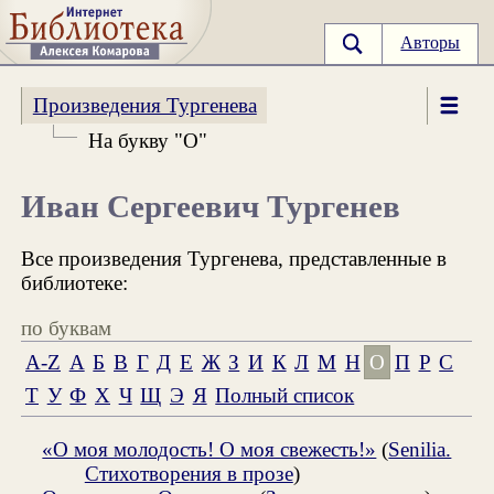
Авторы
Произведения Тургенева
На букву "О"
Иван Сергеевич Тургенев
Все произведения Тургенева, представленные в
библиотеке:
по буквам
A-Z
А
Б
В
Г
Д
Е
Ж
З
И
К
Л
М
Н
О
П
Р
С
Т
У
Ф
Х
Ч
Щ
Э
Я
Полный список
«О моя молодость! О моя свежесть!»
(
Senilia.
Стихотворения в прозе
)