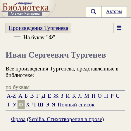
Авторы
Произведения Тургенева
На букву "Ф"
Иван Сергеевич Тургенев
Все произведения Тургенева, представленные в
библиотеке:
по буквам
A-Z
А
Б
В
Г
Д
Е
Ж
З
И
К
Л
М
Н
О
П
Р
С
Т
У
Ф
Х
Ч
Щ
Э
Я
Полный список
Фраза
(
Senilia. Стихотворения в прозе
)