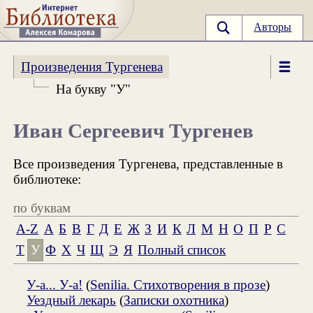
Авторы
Произведения Тургенева
На букву "У"
Иван Сергеевич Тургенев
Все произведения Тургенева, представленные в
библиотеке:
по буквам
A-Z
А
Б
В
Г
Д
Е
Ж
З
И
К
Л
М
Н
О
П
Р
С
Т
У
Ф
Х
Ч
Щ
Э
Я
Полный список
У-а... У-а!
(
Senilia. Стихотворения в прозе
)
Уездный лекарь
(
Записки охотника
)