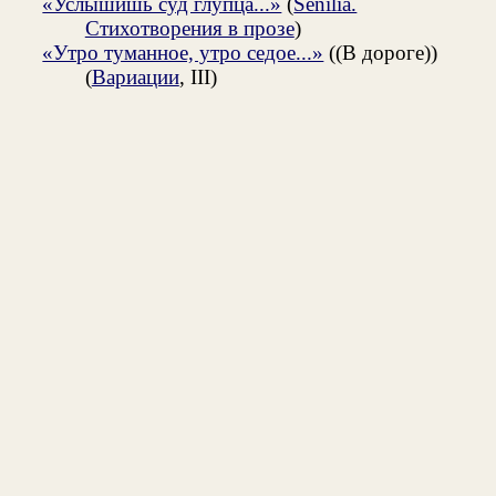
«Услышишь суд глупца...»
(
Senilia.
Стихотворения в прозе
)
«Утро туманное, утро седое...»
((В дороге))
(
Вариации
, III)