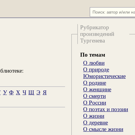
Рубрикатор
произведений
Тургенева
По темам
О любви
О природе
блиотеке:
Юмористические
О родине
О женщине
Т
У
Ф
Х
Ч
Щ
Э
Я
О смерти
О России
О поэтах и поэзии
О жизни
О деревне
О смысле жизни