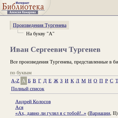
Произведения Тургенева
На букву "А"
Иван Сергеевич Тургенев
Все произведения Тургенева, представленные в би
по буквам
A-Z
А
Б
В
Г
Д
Е
Ж
З
И
К
Л
М
Н
О
П
Р
С
Полный список
Андрей Колосов
Ася
«Ах, давно ли гулял я с тобой!..»
(
Вариации
, II)