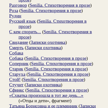
Разговор
(
Senilia. Стихотворения в прозе
)
Роза
(
Senilia. Стихотворения в прозе
)
Рудин
Русский язык
(
Senilia. Стихотворения в
прозе
)
С кем спорить...
(
Senilia. Стихотворения в
прозе
)
Свидание
(
Записки охотника
)
Смерть
(
Записки охотника
)
Собака
Собака
(
Senilia. Стихотворения в прозе
)
Соперник
(
Senilia. Стихотворения в прозе
)
Старик
(
Senilia. Стихотворения в прозе
)
Старуха
(
Senilia. Стихотворения в прозе
)
Стой!
(
Senilia. Стихотворения в прозе
)
Стучит
(
Записки охотника
)
Сфинкс
(
Senilia. Стихотворения в прозе
)
«Схватка произошла в тот же день...»
(«Отцы и дети», фрагмент)
Татьяна Борисовна и ее племянник
(
Записки