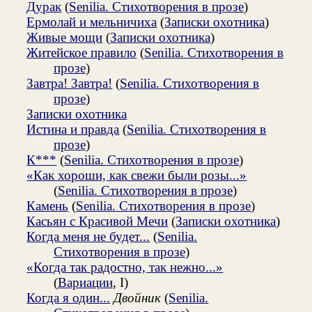
Дурак
(
Senilia. Стихотворения в прозе
)
Ермолай и мельничиха
(
Записки охотника
)
Живые мощи
(
Записки охотника
)
Житейское правило
(
Senilia. Стихотворения в
прозе
)
Завтра! Завтра!
(
Senilia. Стихотворения в
прозе
)
Записки охотника
Истина и правда
(
Senilia. Стихотворения в
прозе
)
К***
(
Senilia. Стихотворения в прозе
)
«Как хороши, как свежи были розы...»
(
Senilia. Стихотворения в прозе
)
Камень
(
Senilia. Стихотворения в прозе
)
Касьян с Красивой Мечи
(
Записки охотника
)
Когда меня не будет...
(
Senilia.
Стихотворения в прозе
)
«Когда так радостно, так нежно...»
(
Вариации
, I)
Когда я один...
Двойник
(
Senilia.