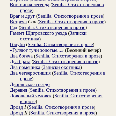
Восточная легенда
(
Senilia. Стихотворения в
прозе
)
Враг и друг
(
Senilia. Стихотворения в прозе
)
Встреча
Сон
(
Senilia. Стихотворения в прозе
)
Гад
(
Senilia. Стихотворения в прозе
)
Гамлет Щигровского уезда
(
Записки
охотника
)
Голуби
(
Senilia. Стихотворения в прозе
)
«Гуляют тучи золотые...»
(Весенний вечер)
Два богача
(
Senilia. Стихотворения в прозе
)
Два брата
(
Senilia. Стихотворения в прозе
)
Два помещика
(
Записки охотника
)
Два четверостишия
(
Senilia. Стихотворения в
прозе
)
Дворянское гнездо
Деревня
(
Senilia. Стихотворения в прозе
)
Довольный человек
(
Senilia. Стихотворения
в прозе
)
Дрозд
I
(
Senilia. Стихотворения в прозе
)
Дрозд
II
(
Senilia. Стихотворения в прозе
)