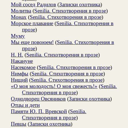
Мой сосед Радилов
(
Записки охотника
)
Молитва
(
Senilia. Стихотворения в прозе
)
Монах
(
Senilia. Стихотворения в прозе
)
Морское плавание
(
Senilia. Стихотворения в
прозе
)
Муму
Мы еще повоюем!
(
Senilia. Стихотворения в
прозе
)
Н. Н.
(
Senilia. Стихотворения в прозе
)
Накануне
Насекомое
(
Senilia. Стихотворения в прозе
)
Нимфы
(
Senilia. Стихотворения в прозе
)
Нищий
(
Senilia. Стихотворения в прозе
)
«О моя молодость! О моя свежесть!»
(
Senilia.
Стихотворения в прозе
)
Однодворец Овсяников
(
Записки охотника
)
Отцы и дети
Памяти Ю. П. Вревской
(
Senilia.
Стихотворения в прозе
)
Певцы
(
Записки охотника
)