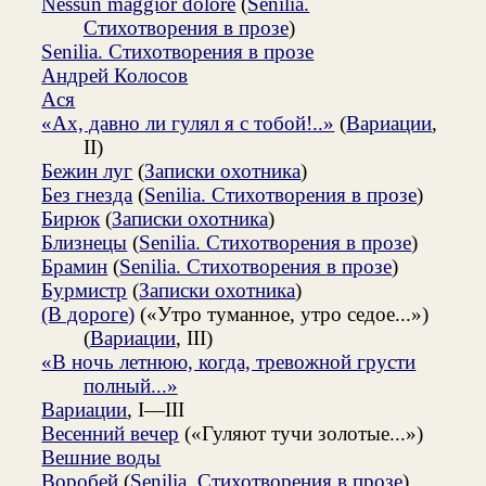
Nessun maggior dolore
(
Senilia.
Стихотворения в прозе
)
Senilia. Стихотворения в прозе
Андрей Колосов
Ася
«Ах, давно ли гулял я с тобой!..»
(
Вариации
,
II)
Бежин луг
(
Записки охотника
)
Без гнезда
(
Senilia. Стихотворения в прозе
)
Бирюк
(
Записки охотника
)
Близнецы
(
Senilia. Стихотворения в прозе
)
Брамин
(
Senilia. Стихотворения в прозе
)
Бурмистр
(
Записки охотника
)
(В дороге)
(«Утро туманное, утро седое...»)
(
Вариации
, III)
«В ночь летнюю, когда, тревожной грусти
полный...»
Вариации
, I—III
Весенний вечер
(«Гуляют тучи золотые...»)
Вешние воды
Воробей
(
Senilia. Стихотворения в прозе
)