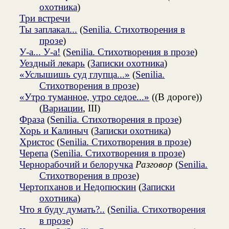
охотника
)
Три встречи
Ты заплакал...
(
Senilia. Стихотворения в
прозе
)
У-а... У-а!
(
Senilia. Стихотворения в прозе
)
Уездный лекарь
(
Записки охотника
)
«Услышишь суд глупца...»
(
Senilia.
Стихотворения в прозе
)
«Утро туманное, утро седое...»
((В дороге))
(
Вариации
, III)
Фраза
(
Senilia. Стихотворения в прозе
)
Хорь и Калиныч
(
Записки охотника
)
Христос
(
Senilia. Стихотворения в прозе
)
Черепа
(
Senilia. Стихотворения в прозе
)
Чернорабочий и белоручка
Разговор
(
Senilia.
Стихотворения в прозе
)
Чертопханов и Недопюскин
(
Записки
охотника
)
Что я буду думать?..
(
Senilia. Стихотворения
в прозе
)