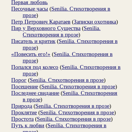
Первая любовь
Песочные часы
(
Senilia. Стихотворения в
прозе
)
Петр Петрович Каратаев
(
Записки охотника
)
Пир у Верховного Существа
(
Senilia.
Стихотворения в прозе
)
Писатель и критик
(
Senilia. Стихотворения в
прозе
)
«Повесить его!»
(
Senilia. Стихотворения в
прозе
)
Попался под колесо
(
Senilia. Стихотворения в
прозе
)
Порог
(
Senilia. Стихотворения в прозе
)
Посещение
(
Senilia. Стихотворения в прозе
)
Последнее свидание
(
Senilia. Стихотворения
в прозе
)
Природа
(
Senilia. Стихотворения в прозе
)
Проклятие
(
Senilia. Стихотворения в прозе
)
Простота
(
Senilia. Стихотворения в прозе
)
Путь к любви
(
Senilia. Стихотворения в
прозе
)