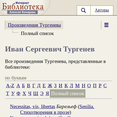
Авторы
Произведения Тургенева
Полный список
Иван Сергеевич Тургенев
Все произведения Тургенева, представленные в
библиотеке:
по буквам
A-Z
А
Б
В
Г
Д
Е
Ж
З
И
К
Л
М
Н
О
П
Р
С
Т
У
Ф
Х
Ч
Щ
Э
Я
Полный список
Necessitas, vis, libertas
Барельеф
(
Senilia.
Стихотворения в прозе
)