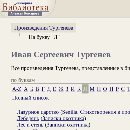
Произведения Тургенева
На букву "Л"
Иван Сергеевич Тургенев
Все произведения Тургенева, представленные в би
по буквам
A-Z
А
Б
В
Г
Д
Е
Ж
З
И
К
Л
М
Н
О
П
Р
С
Полный список
Лазурное царство
(
Senilia. Стихотворения в про
Лебедянь
(
Записки охотника
)
Лес и степь
(
Записки охотника
)