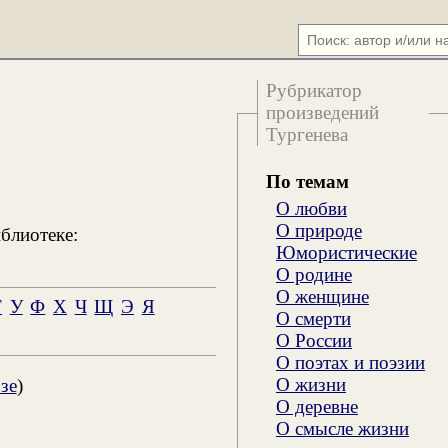
Рубрикатор
произведений
Тургенева
По темам
О любви
О природе
блиотеке:
Юмористические
О родине
О женщине
Т
У
Ф
Х
Ч
Щ
Э
Я
О смерти
О России
О поэтах и поэзии
О жизни
зе
)
О деревне
О смысле жизни