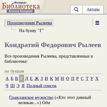
Авторы
Произведения Рылеева
На букву "Г"
Кондратий Федорович Рылеев
Все произведения Рылеева, представленные в
библиотеке:
по буквам
А
Б
В
Г
Д
Е
Ж
З
И
К
М
Н
О
П
Р
С
Т
У
Х
Ч
Ш
Э
Я
Полный список
Гражданское мужество
(«Кто этот дивный
великан...»)
Ода