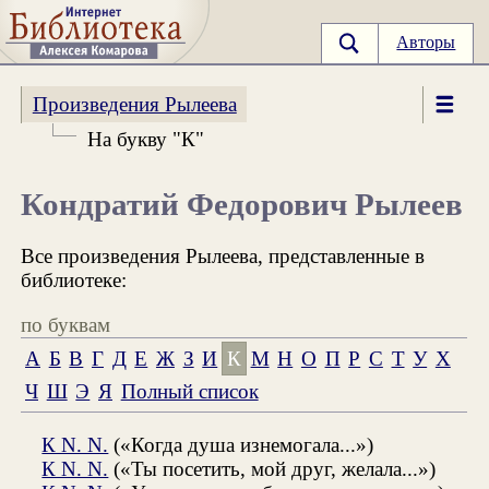
Авторы
Произведения Рылеева
На букву "К"
Кондратий Федорович Рылеев
Все произведения Рылеева, представленные в
библиотеке:
по буквам
А
Б
В
Г
Д
Е
Ж
З
И
К
М
Н
О
П
Р
С
Т
У
Х
Ч
Ш
Э
Я
Полный список
К N. N.
(«Когда душа изнемогала...»)
К N. N.
(«Ты посетить, мой друг, желала...»)