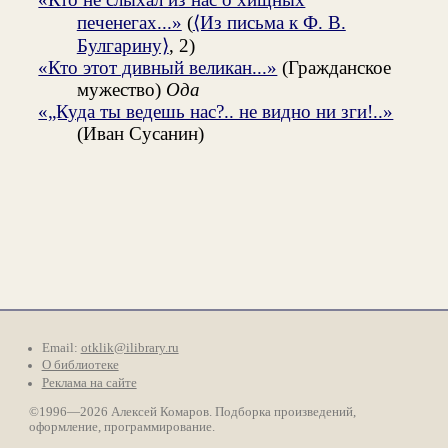
печенегах...»
(
⟨Из письма к Ф. В.
Булгарину⟩
, 2)
«Кто этот дивный великан...»
(Гражданское
мужество)
Ода
«„Куда ты ведешь нас?.. не видно ни зги!..»
(Иван Сусанин)
Email:
otklik@ilibrary.ru
О библиотеке
Реклама на сайте
©1996—2026 Алексей Комаров. Подборка произведений,
оформление, программирование.