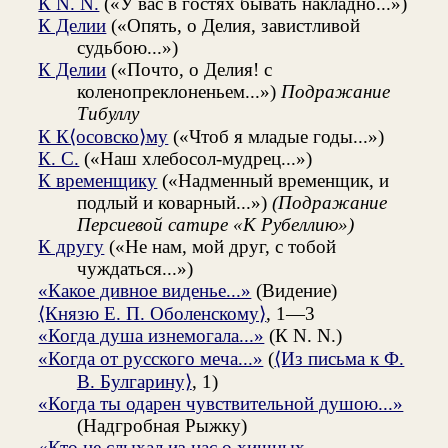
К N. N.
(«У вас в гостях бывать накладно...»)
К Делии
(«Опять, о Делия, завистливой
судьбою...»)
К Делии
(«Почто, о Делия! с
коленопреклоненьем...»)
Подражание
Тибуллу
К К⟨осовско⟩му
(«Чтоб я младые годы...»)
К. С.
(«Наш хлебосол-мудрец...»)
К временщику
(«Надменный временщик, и
подлый и коварный...»)
(Подражание
Персиевой сатире «К Рубеллию»)
К другу
(«Не нам, мой друг, с тобой
чуждаться...»)
«Какое дивное виденье...»
(Видение)
⟨Князю Е. П. Оболенскому⟩
, 1—3
«Когда душа изнемогала...»
(К N. N.)
«Когда от русского меча...»
(
⟨Из письма к Ф.
В. Булгарину⟩
, 1)
«Когда ты одарен чувствительной душою...»
(Надгробная Рыжку)
«Кто не слыхал из нас о хищных