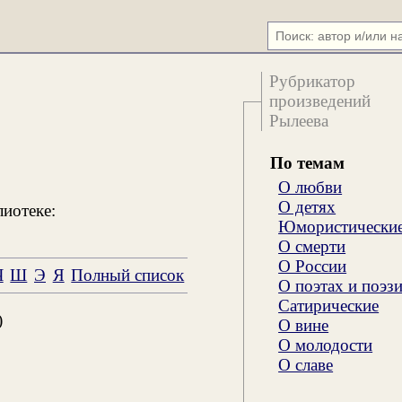
Рубрикатор
произведений
Рылеева
По темам
О любви
О детях
лиотеке:
Юмористически
О смерти
О России
Ч
Ш
Э
Я
Полный список
О поэтах и поэз
Сатирические
)
О вине
О молодости
О славе