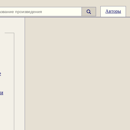
Авторы
е
ии