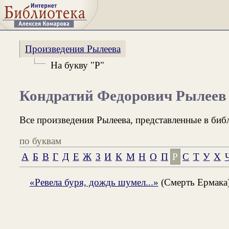
Произведения Рылеева
На букву "Р"
Кондратий Федорович Рылеев
Все произведения Рылеева, представленные в биб
по буквам
А
Б
В
Г
Д
Е
Ж
З
И
К
М
Н
О
П
Р
С
Т
У
Х
«Ревела буря, дождь шумел...»
(Смерть Ермака