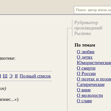
Рубрикатор
произведений
Рылеева
По темам
О любви
О детях
лиотеке:
Юмористически
О смерти
О России
Ч
Ш
Э
Я
Полный список
О поэтах и поэз
Сатирические
ге)
О вине
О молодости
знес...»)
О славе