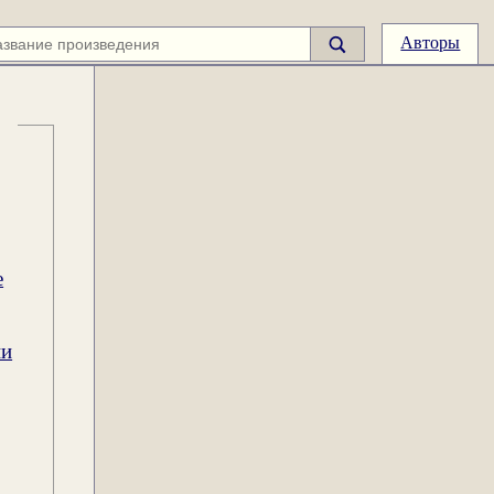
Авторы
е
ии