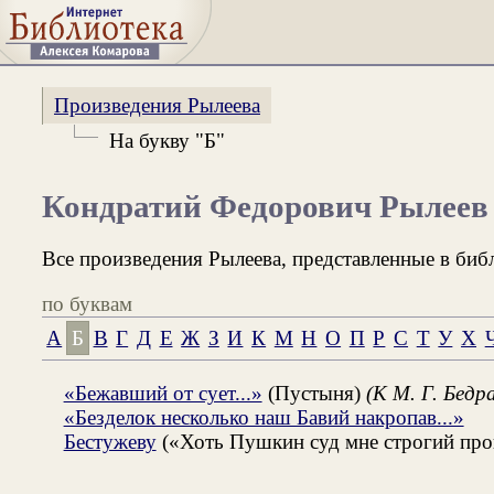
Произведения Рылеева
На букву "Б"
Кондратий Федорович Рылеев
Все произведения Рылеева, представленные в биб
по буквам
А
Б
В
Г
Д
Е
Ж
З
И
К
М
Н
О
П
Р
С
Т
У
Х
«Бежавший от сует...»
(Пустыня)
(К М. Г. Бедра
«Безделок несколько наш Бавий накропав...»
Бестужеву
(«Хоть Пушкин суд мне строгий прои