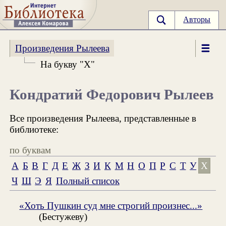
Авторы
Произведения Рылеева
На букву "Х"
Кондратий Федорович Рылеев
Все произведения Рылеева, представленные в
библиотеке:
по буквам
А
Б
В
Г
Д
Е
Ж
З
И
К
М
Н
О
П
Р
С
Т
У
Х
Ч
Ш
Э
Я
Полный список
«Хоть Пушкин суд мне строгий произнес...»
(Бестужеву)