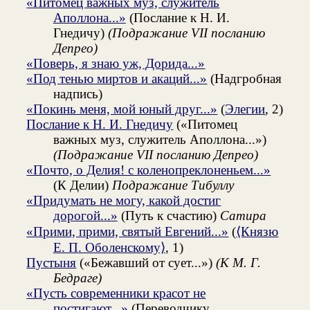
«Питомец важных муз, служитель
Аполлона...»
(Послание к Н. И.
Гнедичу)
(Подражание VII посланию
Депрео)
«Поверь, я знаю уж, Дорида...»
«Под тенью миртов и акаций...»
(Надгробная
надпись)
«Покинь меня, мой юный друг...»
(
Элегии
, 2)
Послание к Н. И. Гнедичу
(«Питомец
важных муз, служитель Аполлона...»)
(Подражание VII посланию Депрео)
«Почто, о Делия! с коленопреклоненьем...»
(К Делии)
Подражание Тибуллу
«Придумать не могу, какой достиг
дорогой...»
(Путь к счастию)
Сатира
«Прими, прими, святый Евгений...»
(
⟨Князю
Е. П. Оболенскому⟩
, 1)
Пустыня
(«Бежавший от сует...»)
(К М. Г.
Бедраге)
«Пусть современники красот не
постигают...»
(Переводчику