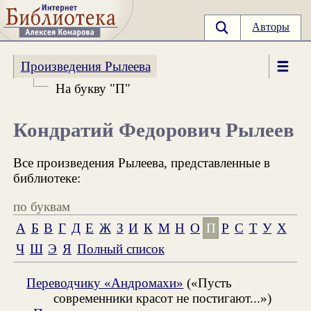
Авторы
Произведения Рылеева
На букву "П"
Кондратий Федорович Рылеев
Все произведения Рылеева, представленные в
библиотеке:
по буквам
А
Б
В
Г
Д
Е
Ж
З
И
К
М
Н
О
П
Р
С
Т
У
Х
Ч
Ш
Э
Я
Полный список
Переводчику «Андромахи»
(«Пусть
современники красот не постигают...»)