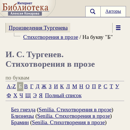
Авторы
Произведения Тургенева
Стихотворения в прозе
/ На букву "Б"
И. С. Тургенев.
Стихотворения в прозе
по буквам
A-Z
Б
В
Г
Д
Ж
З
И
К
Л
М
Н
О
П
Р
С
Т
У
Ф
Х
Ч
Щ
Э
Я
Полный список
Без гнезда
(
Senilia. Стихотворения в прозе
)
Близнецы
(
Senilia. Стихотворения в прозе
)
Брамин
(
Senilia. Стихотворения в прозе
)