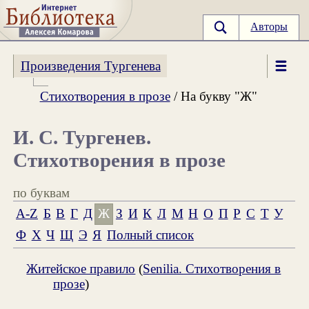
Авторы
Произведения Тургенева
Стихотворения в прозе
/ На букву "Ж"
И. С. Тургенев.
Стихотворения в прозе
по буквам
A-Z
Б
В
Г
Д
Ж
З
И
К
Л
М
Н
О
П
Р
С
Т
У
Ф
Х
Ч
Щ
Э
Я
Полный список
Житейское правило
(
Senilia. Стихотворения в
прозе
)