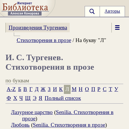
Авторы
Произведения Тургенева
Стихотворения в прозе
/ На букву "Л"
И. С. Тургенев.
Стихотворения в прозе
по буквам
A-Z
Б
В
Г
Д
Ж
З
И
К
Л
М
Н
О
П
Р
С
Т
У
Ф
Х
Ч
Щ
Э
Я
Полный список
Лазурное царство
(
Senilia. Стихотворения в
прозе
)
Любовь
(
Senilia. Стихотворения в прозе
)