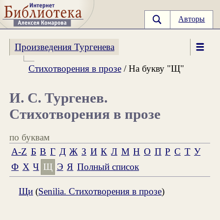
Авторы
Произведения Тургенева
Стихотворения в прозе
/ На букву "Щ"
И. С. Тургенев.
Стихотворения в прозе
по буквам
A-Z
Б
В
Г
Д
Ж
З
И
К
Л
М
Н
О
П
Р
С
Т
У
Ф
Х
Ч
Щ
Э
Я
Полный список
Щи
(
Senilia. Стихотворения в прозе
)