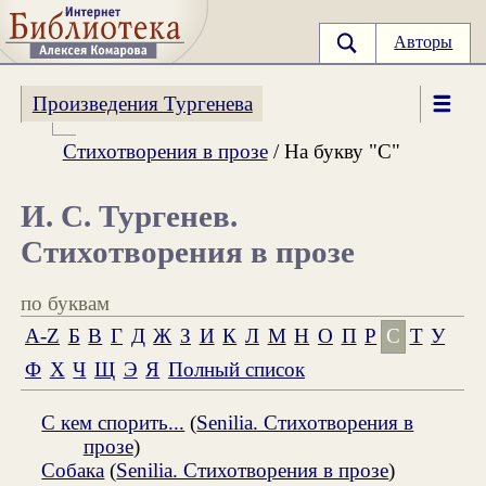
Авторы
Произведения Тургенева
Стихотворения в прозе
/ На букву "С"
И. С. Тургенев.
Стихотворения в прозе
по буквам
A-Z
Б
В
Г
Д
Ж
З
И
К
Л
М
Н
О
П
Р
С
Т
У
Ф
Х
Ч
Щ
Э
Я
Полный список
С кем спорить...
(
Senilia. Стихотворения в
прозе
)
Собака
(
Senilia. Стихотворения в прозе
)