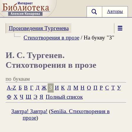
Авторы
Произведения Тургенева
Стихотворения в прозе
/ На букву "З"
И. С. Тургенев.
Стихотворения в прозе
по буквам
A-Z
Б
В
Г
Д
Ж
З
И
К
Л
М
Н
О
П
Р
С
Т
У
Ф
Х
Ч
Щ
Э
Я
Полный список
Завтра! Завтра!
(
Senilia. Стихотворения в
прозе
)