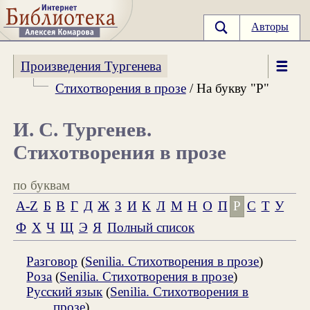
Авторы
Произведения Тургенева
Стихотворения в прозе
/ На букву "Р"
И. С. Тургенев.
Стихотворения в прозе
по буквам
A-Z
Б
В
Г
Д
Ж
З
И
К
Л
М
Н
О
П
Р
С
Т
У
Ф
Х
Ч
Щ
Э
Я
Полный список
Разговор
(
Senilia. Стихотворения в прозе
)
Роза
(
Senilia. Стихотворения в прозе
)
Русский язык
(
Senilia. Стихотворения в
прозе
)