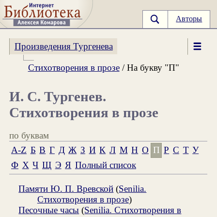
Авторы
Произведения Тургенева
Стихотворения в прозе
/ На букву "П"
И. С. Тургенев.
Стихотворения в прозе
по буквам
A-Z
Б
В
Г
Д
Ж
З
И
К
Л
М
Н
О
П
Р
С
Т
У
Ф
Х
Ч
Щ
Э
Я
Полный список
Памяти Ю. П. Вревской
(
Senilia.
Стихотворения в прозе
)
Песочные часы
(
Senilia. Стихотворения в