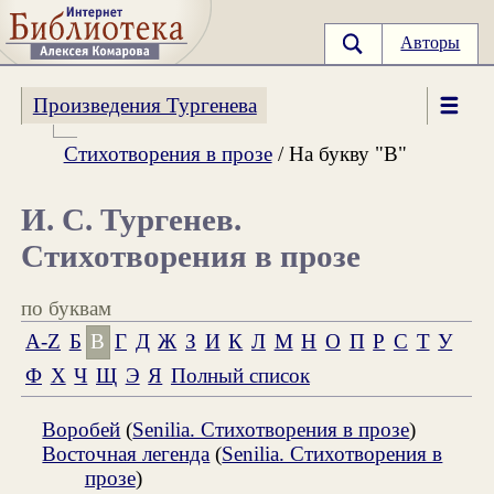
Авторы
Произведения Тургенева
Стихотворения в прозе
/ На букву "В"
И. С. Тургенев.
Стихотворения в прозе
по буквам
A-Z
Б
В
Г
Д
Ж
З
И
К
Л
М
Н
О
П
Р
С
Т
У
Ф
Х
Ч
Щ
Э
Я
Полный список
Воробей
(
Senilia. Стихотворения в прозе
)
Восточная легенда
(
Senilia. Стихотворения в
прозе
)