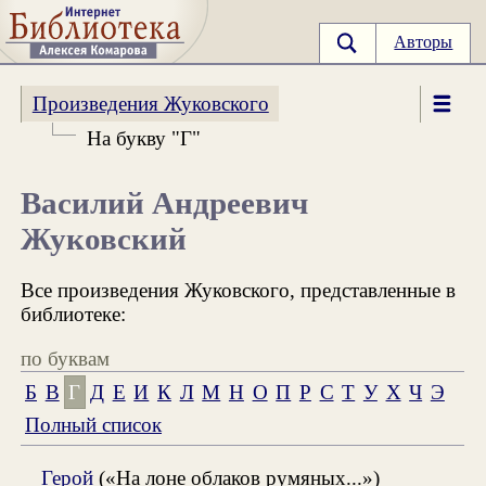
Авторы
Произведения Жуковского
На букву "Г"
Василий Андреевич
Жуковский
Все произведения Жуковского, представленные в
библиотеке:
по буквам
Б
В
Г
Д
Е
И
К
Л
М
Н
О
П
Р
С
Т
У
Х
Ч
Э
Полный список
Герой
(«На лоне облаков румяных...»)