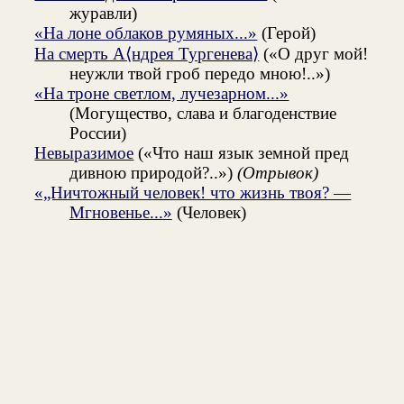
журавли)
«На лоне облаков румяных...»
(Герой)
На смерть А⟨ндрея Тургенева⟩
(«О друг мой!
неужли твой гроб передо мною!..»)
«На троне светлом, лучезарном...»
(Могущество, слава и благоденствие
России)
Невыразимое
(«Что наш язык земной пред
дивною природой?..»)
(Отрывок)
«„Ничтожный человек! что жизнь твоя? —
Мгновенье...»
(Человек)