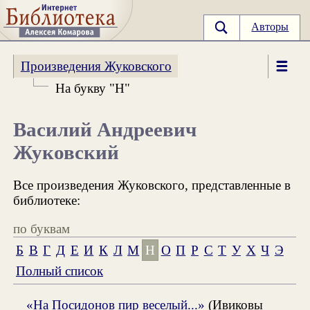
Авторы
Произведения Жуковского
На букву "Н"
Василий Андреевич
Жуковский
Все произведения Жуковского, представленные в
библиотеке:
по буквам
Б
В
Г
Д
Е
И
К
Л
М
Н
О
П
Р
С
Т
У
Х
Ч
Э
Полный список
«На Посидонов пир веселый...»
(Ивиковы