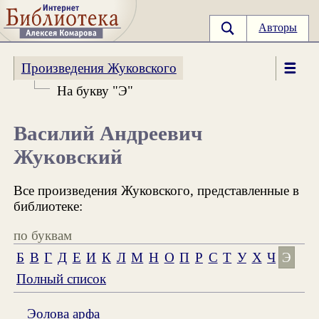
Авторы
Произведения Жуковского
На букву "Э"
Василий Андреевич
Жуковский
Все произведения Жуковского, представленные в
библиотеке:
по буквам
Б
В
Г
Д
Е
И
К
Л
М
Н
О
П
Р
С
Т
У
Х
Ч
Э
Полный список
Эолова арфа