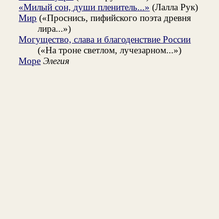
«Милый сон, души пленитель...»
(Лалла Рук)
Мир
(«Проснись, пифийского поэта древня
лира...»)
Могущество, слава и благоденствие России
(«На троне светлом, лучезарном...»)
Море
Элегия