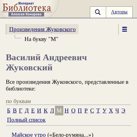
Авторы
Произведения Жуковского
На букву "М"
Василий Андреевич
Жуковский
Все произведения Жуковского, представленные в
библиотеке:
по буквам
Б
В
Г
Д
Е
И
К
Л
М
Н
О
П
Р
С
Т
У
Х
Ч
Э
Полный список
Майское утро
(«Бело-румяна...»)