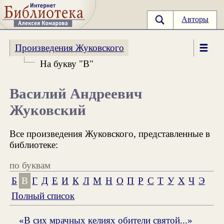
Авторы
Произведения Жуковского
На букву "В"
Василий Андреевич
Жуковский
Все произведения Жуковского, представленные в
библиотеке:
по буквам
Б
В
Г
Д
Е
И
К
Л
М
Н
О
П
Р
С
Т
У
Х
Ч
Э
Полный список
«В сих мрачных келиях обители святой...»