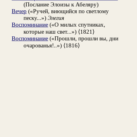
(Послание Элоизы к Абеляру)
Вечер
(«Ручей, виющийся по светлому
песку...»)
Элегия
Воспоминание
(«О милых спутниках,
которые наш свет...») ⟨1821⟩
Воспоминание
(«Прошли, прошли вы, дни
очарованья!..») ⟨1816⟩