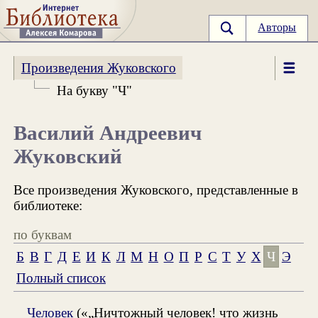
Авторы
Произведения Жуковского
На букву "Ч"
Василий Андреевич
Жуковский
Все произведения Жуковского, представленные в
библиотеке:
по буквам
Б
В
Г
Д
Е
И
К
Л
М
Н
О
П
Р
С
Т
У
Х
Ч
Э
Полный список
Человек
(«„Ничтожный человек! что жизнь