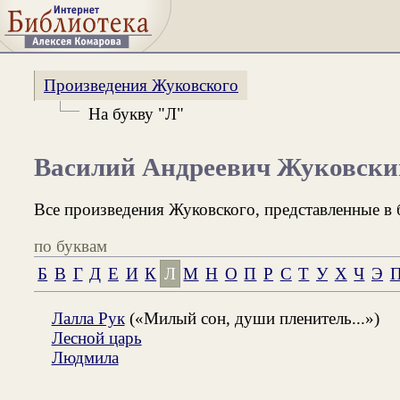
Произведения Жуковского
На букву "Л"
Василий Андреевич Жуковски
Все произведения Жуковского, представленные в 
по буквам
Б
В
Г
Д
Е
И
К
Л
М
Н
О
П
Р
С
Т
У
Х
Ч
Э
П
Лалла Рук
(«Милый сон, души пленитель...»)
Лесной царь
Людмила