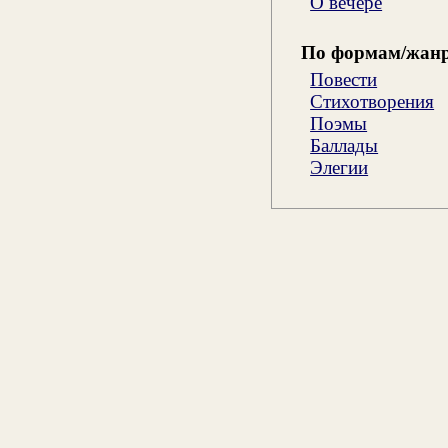
О вечере
По формам/жан
Повести
Стихотворения
Поэмы
Баллады
Элегии