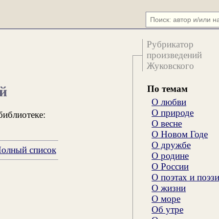
Рубрикатор
произведений
Жуковского
По темам
й
О любви
О природе
библиотеке:
О весне
О Новом Годе
О дружбе
олный список
О родине
О России
О поэтах и поэз
О жизни
О море
Об утре